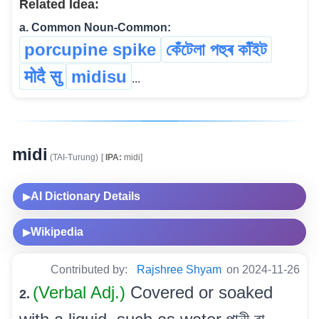
Related Idea:
a. Common Noun-Common:
porcupine spike
কেঁটেলা পহুৰ কাঁইট
मोदै सु
midisu
...
midi
(TAI-Turung)
[
IPA:
midi]
AI Dictionary Details
▶
Wikipedia
▶
Contributed by:
Rajshree Shyam
on 2024-11-26
(Verbal Adj.)
Covered or soaked
2.