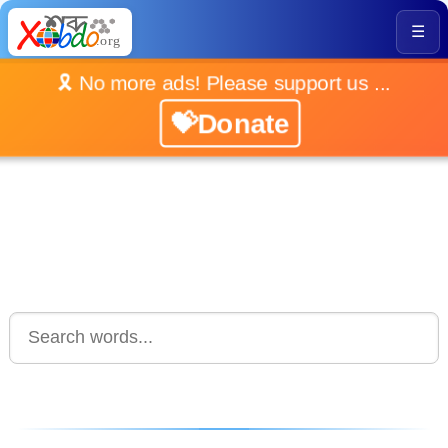
☰
🎗️ No more ads! Please support us ...
💝Donate