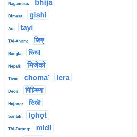
bhija
Nagamese:
gishi
Dimasa:
tayi
Ao:
জিক্
TAI-Ahom:
ভিজা
Bangla:
भिजेको
Nepali:
choma’
lera
Tiwa:
দিচিৰুবা
Deori:
ভিজৗ
Hajong:
lo̱ho̱t́
Santali:
midi
TAI-Turung: