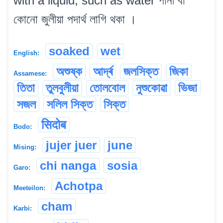
with a liquid, such as water পানী বা
কোনো জুলীয়া পদাৰ্থ লাগি থকা ।
soaked
wet
English:
অশুষ্ক
আৰ্দ্ৰ
জলসিক্ত
জিকা
Assamese:
তিতা
তুলবুলীয়া
তোলবোল
নুশুকোৱা
ভিজা
সজল
সলিল সিক্ত
সিক্ত
सिदोब
Bodo:
jujer juer
june
Mising:
chi nanga
sosia
Garo:
Achotpa
Meeteilon:
cham
Karbi: