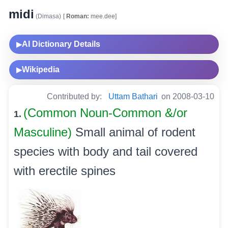
midi
(Dimasa)
[
Roman:
mee.dee]
AI Dictionary Details
▶
Wikipedia
▶
Contributed by:
Uttam Bathari
on 2008-03-10
(Common Noun-Common &/or
1.
Masculine)
Small animal of rodent
species with body and tail covered
with erectile spines