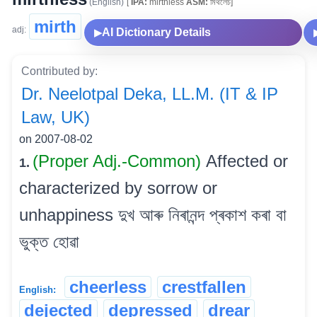
(English)
[
IPA:
mirthless
ASM:
মিৰ্থলেচ]
mirth
adj:
AI Dictionary Details
▶
Contributed by:
Dr. Neelotpal Deka, LL.M. (IT & IP
Law, UK)
on 2007-08-02
(Proper Adj.-Common)
Affected or
1.
characterized by sorrow or
unhappiness দুখ আৰু নিৰানন্দ প্ৰকাশ কৰা বা
ভুক্ত হোৱা
cheerless
crestfallen
English:
dejected
depressed
drear