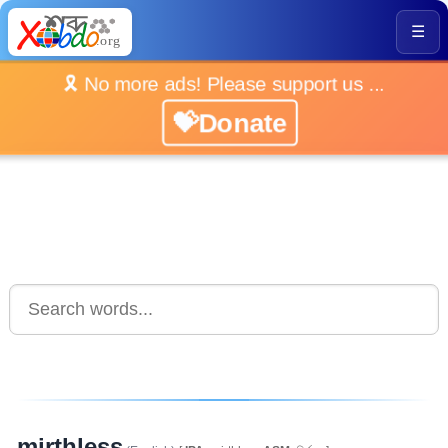
☰
🎗️ No more ads! Please support us ...
💝Donate
mirthless