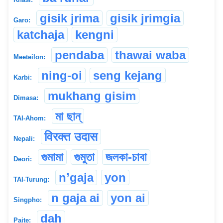
gisik jrima
gisik jrimgia
Garo:
katchaja
kengni
pendaba
thawai waba
Meeteilon:
ning-oi
seng kejang
Karbi:
mukhang gisim
Dimasa:
মা ছান্
TAI-Ahom:
विरक्त उदास
Nepali:
গুমামা
গুমুতা
জলকা-চাবা
Deori:
n’gaja
yon
TAI-Turung:
n gaja ai
yon ai
Singpho:
dah
Paite: