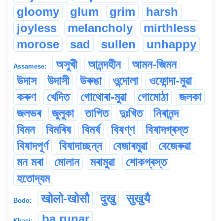
gloomy
glum
grim
harsh
joyless
melancholy
mirthless
morose
sad
sullen
unhappy
অসুখী
আনন্দহীন
আমন-জিমন
Assamese:
উদাস
উদাসী
উৰুঙা
ওন্দোলা
ওফোন্দা-মুৱা
কৰুণ
খেদিত
গোথোৰা-মুৱা
গোমোঠা
জলকা
জলভৰ
জুলুকা
তাপিত
দুঃখিত
নিৰানন্দ
বিমন
বিমৰিষ
বিমৰ্ষ
বিষণ্ণ
বিষাদগ্ৰস্ত
বিষাদপূৰ্ণ
বিষাদাচ্ছন্ন
বেজাৰমুৱা
বেজেৰুৱা
মন মৰা
মোলান
মৰামুৱা
শোকগ্ৰস্ত
হতোদ্যম
खोलो-खोसौ
दुखु
सुखुयै
Bodo:
ba runar
Khasi: