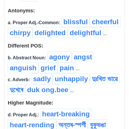
Antonyms:
blissful
cheerful
a. Proper Adj.-Common:
chirpy
delighted
delightful
...
Different POS:
agony
angst
b. Abstract Noun:
anguish
grief
pain
...
sadly
unhappily
দুঃখিত ভাৱে
c. Adverb:
দুখেৰে
duk ong.bee
...
Higher Magnitude:
heart-breaking
d. Proper Adj.:
heart-rending
অন্তৰ-স্পৰ্শী
বুকুভঙা