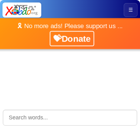
☰
🎗️ No more ads! Please support us ...
💝Donate