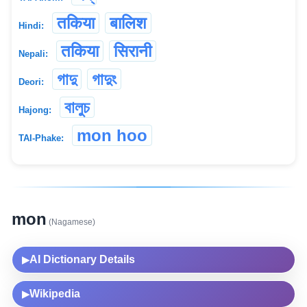
तकिया
बालिश
Hindi:
तकिया
सिरानी
Nepali:
গাদু
গাদুং
Deori:
বালুচ
Hajong:
mon hoo
TAI-Phake:
mon
(Nagamese)
AI Dictionary Details
▶
Wikipedia
▶