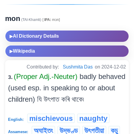
mon
(TAI-Khamti)
[
IPA:
mɔn]
AI Dictionary Details
▶
Wikipedia
▶
Contributed by:
Sushmita Das
on 2024-12-02
(Proper Adj.-Neuter)
badly behaved
3.
(used esp. in speaking to or about
children) যি উৎপাত কৰি থাকে৷
mischievous
naughty
English:
অঘাইতং
উদ্ভণ্ড
উৎপতীয়া
কচু
Assamese: