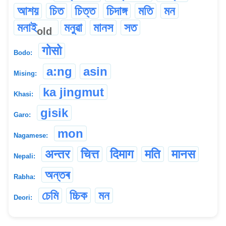
আশয়
চিত
চিত্ত
চিদাঙ্গ
মতি
মন
মনাই
মনুৱা
মানস
সত
old
गोसो
Bodo:
a:ng
asin
Mising:
ka jingmut
Khasi:
gisik
Garo:
mon
Nagamese:
अन्तर
चित्त
दिमाग
मति
मानस
Nepali:
অন্তৰ
Rabha:
চেমি
চ্চিক
মন
Deori: