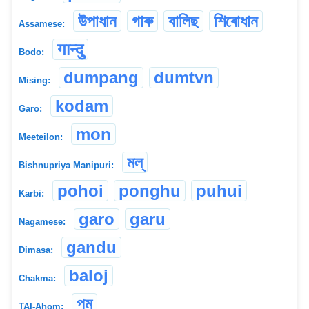
উপাধান
গাৰু
বালিছ
শিৰোধান
Assamese:
गान्दु
Bodo:
dumpang
dumtvn
Mising:
kodam
Garo:
mon
Meeteilon:
মল্
Bishnupriya Manipuri:
pohoi
ponghu
puhui
Karbi:
garo
garu
Nagamese:
gandu
Dimasa:
baloj
Chakma:
পম্
TAI-Ahom: