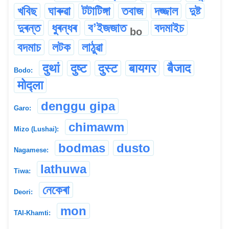
খবিছ
ঘাৰুৱা
টটাটিঙ্গা
তবাজ
দজ্জাল
দুষ্ট
দুৰন্ত
ধুৰন্ধৰ
বʼইজজাত
বদমাইচ
bo
বদমাচ
লটক
লাঠুৱা
दुथां
दुष्ट
दुस्ट
बायगर
बैजाद
Bodo:
मोद्ला
denggu gipa
Garo:
chimawm
Mizo (Lushai):
bodmas
dusto
Nagamese:
lathuwa
Tiwa:
নেকেৰা
Deori:
mon
TAI-Khamti: