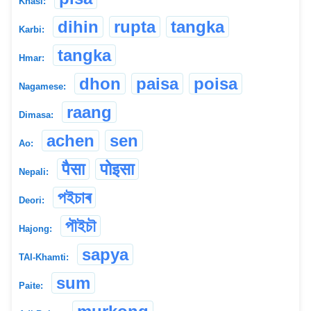
Khasi:
dihin
rupta
tangka
Karbi:
tangka
Hmar:
dhon
paisa
poisa
Nagamese:
raang
Dimasa:
achen
sen
Ao:
पैसा
पोइसा
Nepali:
পইচাৰ
Deori:
পৗইচৗ
Hajong:
sapya
TAI-Khamti:
sum
Paite: