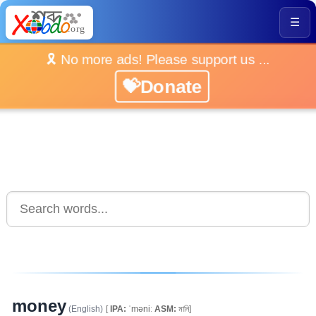
☰
🎗️ No more ads! Please support us ...
💝Donate
money
(English)
[
IPA:
ˈməniː
ASM:
মানি]