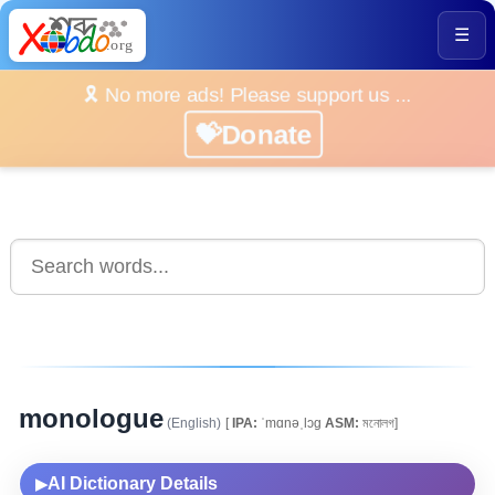
☰
🎗️ No more ads! Please support us ...
💝Donate
monologue
(English)
[
IPA:
ˈmɑnəˌlɔg
ASM:
মনোলগ]
AI Dictionary Details
▶