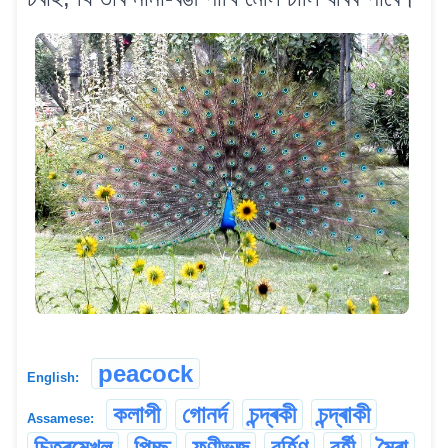
peacock
English:
কলাপী
গোনৰ্দ
চন্দ্ৰকী
চন্দ্ৰাকী
Assamese:
চিত্ৰমেখল
পিচ্ছ
ফণীভূজ
বৰ্হিণ
বৰ্হী
মৈৰা