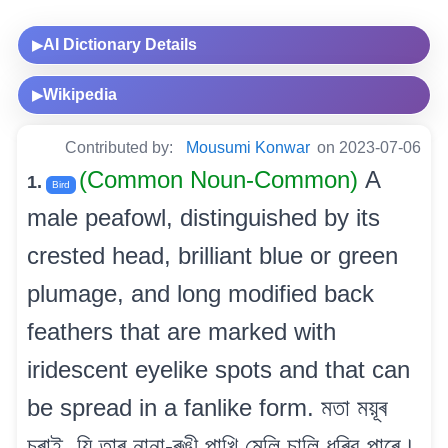
AI Dictionary Details
▶
Wikipedia
▶
Contributed by:
Mousumi Konwar
on 2023-07-06
(Common Noun-Common)
A
1.
Bird
male peafowl, distinguished by its
crested head, brilliant blue or green
plumage, and long modified back
feathers that are marked with
iridescent eyelike spots and that can
be spread in a fanlike form. মতা ময়ূৰ
চৰাই, যি তাৰ নানা-ৰঙী পাখি মেলি চালি ধৰিব পাৰে।