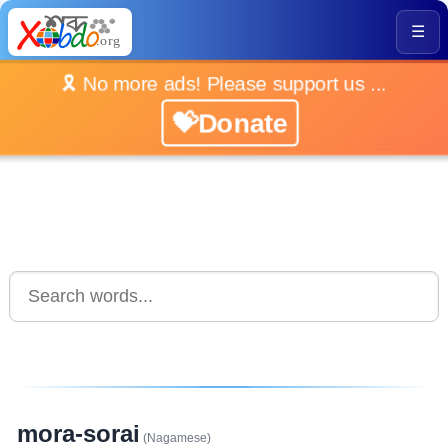
☰
🎗️ No more ads! Please support us ...
💝Donate
mora-sorai
(Nagamese)