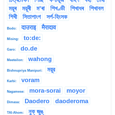
ময়ূৰ
ময়ূৰী
ম’ৰা
শিখণ্ডী
শিখাধৰ
শিখাবল
শিখী
সিতাপাংগ
সৰ্প-হিংসক
दाउराइ
मैरादाव
Bodo:
to:de:
Mising:
do.de
Garo:
wahong
Meeteilon:
ময়ূর
Bishnupriya Manipuri:
voram
Karbi:
mora-sorai
moyor
Nagamese:
Daodero
daoderoma
Dimasa:
নুক্ জুঙ্
TAI-Ahom: