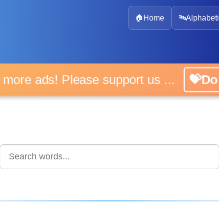
🏠
Home
🔤
Alphabeti
 more ads! Please support us ...
💝D