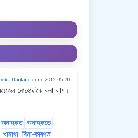
endra Daulagupu
on 2012-05-20
োজন নোহোৱাকৈ কৰা কাম ৷
অনাহকত
অনাহকতে
খামাখা
বিনা-কাৰণত