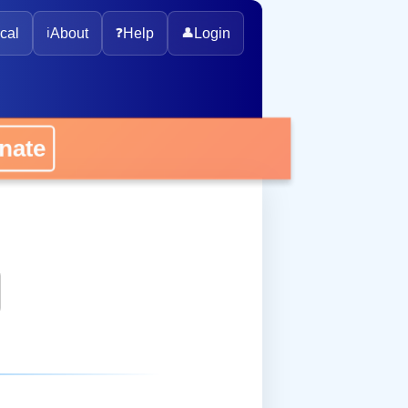
cal
ℹ️
About
❓
Help
👤
Login
onate