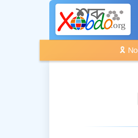
🎗️ No