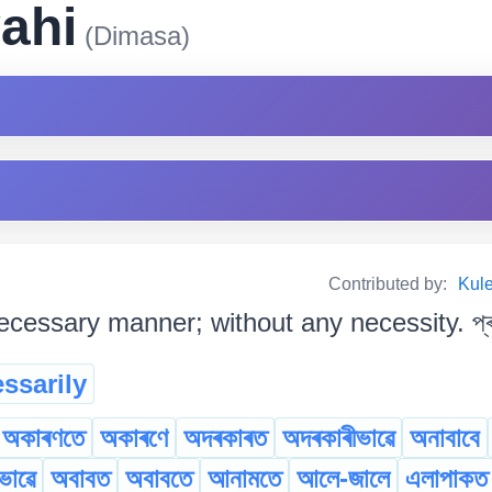
ahi
(Dimasa)
Contributed by:
Kul
ecessary manner; without any necessity. প্ৰয়
ssarily
অকাৰণতে
অকাৰণে
অদৰকাৰত
অদৰকাৰীভাৱে
অনাবাবে
ভাৱে
অবাবত
অবাবতে
আনামতে
আলে-জালে
এলাপাকত