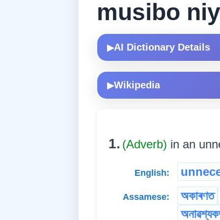
musibo niy
AI Dictionary Details
▶
Wikipedia
▶
1.
(Adverb)
in an unn
unnece
English:
অকাৰণত
Assamese:
অনাৱশ্যক