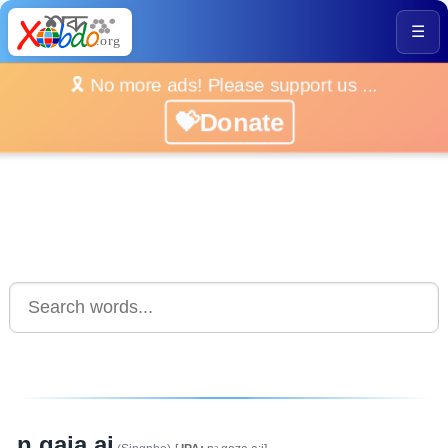
☰
🎗️ No more ads! Please support us ...
💝Donate
n gaja ai