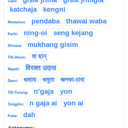
Garo:
katchaja
kengni
pendaba
thawai waba
Meeteilon:
ning-oi
seng kejang
Karbi:
mukhang gisim
Dimasa:
মা ছান্
TAI-Ahom:
विरक्त उदास
Nepali:
গুমামা
গুমুতা
জলকা-চাবা
Deori:
n’gaja
yon
TAI-Turung:
n gaja ai
yon ai
Singpho:
dah
Paite: