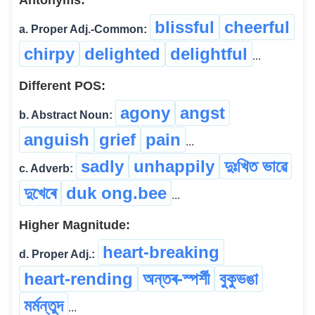
Antonyms:
blissful
cheerful
a. Proper Adj.-Common:
chirpy
delighted
delightful
...
Different POS:
agony
angst
b. Abstract Noun:
anguish
grief
pain
...
sadly
unhappily
দুঃখিত ভাৱে
c. Adverb:
দুখেৰে
duk ong.bee
...
Higher Magnitude:
heart-breaking
d. Proper Adj.:
heart-rending
অন্তৰ-স্পৰ্শী
বুকুভঙা
মৰ্মন্তুদ
...