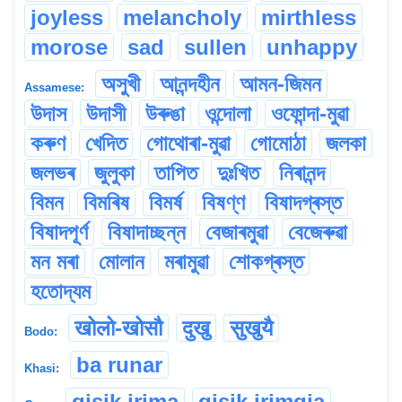
joyless
melancholy
mirthless
morose
sad
sullen
unhappy
অসুখী
আনন্দহীন
আমন-জিমন
Assamese:
উদাস
উদাসী
উৰুঙা
ওন্দোলা
ওফোন্দা-মুৱা
কৰুণ
খেদিত
গোথোৰা-মুৱা
গোমোঠা
জলকা
জলভৰ
জুলুকা
তাপিত
দুঃখিত
নিৰানন্দ
বিমন
বিমৰিষ
বিমৰ্ষ
বিষণ্ণ
বিষাদগ্ৰস্ত
বিষাদপূৰ্ণ
বিষাদাচ্ছন্ন
বেজাৰমুৱা
বেজেৰুৱা
মন মৰা
মোলান
মৰামুৱা
শোকগ্ৰস্ত
হতোদ্যম
खोलो-खोसौ
दुखु
सुखुयै
Bodo:
ba runar
Khasi:
gisik jrima
gisik jrimgia