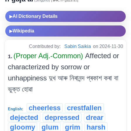
(Singpho)
[
IPA:
nᵓ gaza a:i]
AI Dictionary Details
▶
Wikipedia
▶
Contributed by:
Sabin Saikia
on 2024-11-30
(Proper Adj.-Common)
Affected or
1.
characterized by sorrow or
unhappiness দুখ আৰু নিৰানন্দ প্ৰকাশ কৰা বা
ভুক্ত হোৱা
cheerless
crestfallen
English:
dejected
depressed
drear
gloomy
glum
grim
harsh