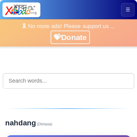
☰
🎗️ No more ads! Please support us ...
💝Donate
nahdang
(Dimasa)