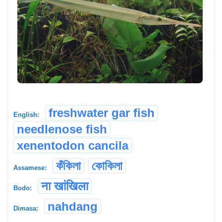
freshwater gar fish
English:
needlenose fish
xenentodon cancila
কঁকিলা
কোকিলা
Assamese:
ना खांखिला
Bodo:
nahdang
Dimasa: