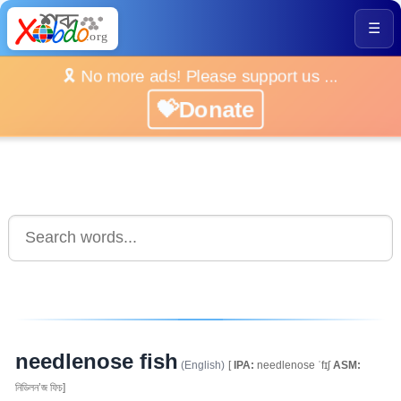
☰
🎗️ No more ads! Please support us ...
💝Donate
needlenose fish
(English)
[
IPA:
needlenose ˈfɪʃ
ASM:
নিডিলন’জ ফিচ]