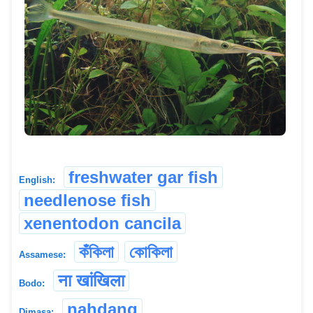
freshwater gar fish
English:
needlenose fish
xenentodon cancila
কঁকিলা
কোকিলা
Assamese:
ना खांखिला
Bodo:
nahdang
Dimasa: