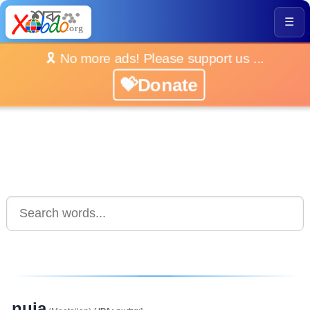
☰
🎗️ No more ads! Please support us ...
💝Donate
nuja