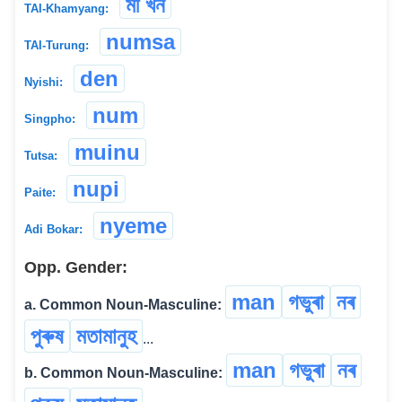
মী খন
TAI-Khamyang:
numsa
TAI-Turung:
den
Nyishi:
num
Singpho:
muinu
Tutsa:
nupi
Paite:
nyeme
Adi Bokar:
Opp. Gender:
man
গভুৰা
নৰ
a. Common Noun-Masculine:
পুৰুষ
মতামানুহ
...
man
গভুৰা
নৰ
b. Common Noun-Masculine: