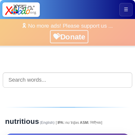
☰
🎗️ No more ads! Please support us ...
💝Donate
nutritious
(English)
[
IPA:
nʊˈtrɪʃəs
ASM:
নিউট্ৰিয়াচ]