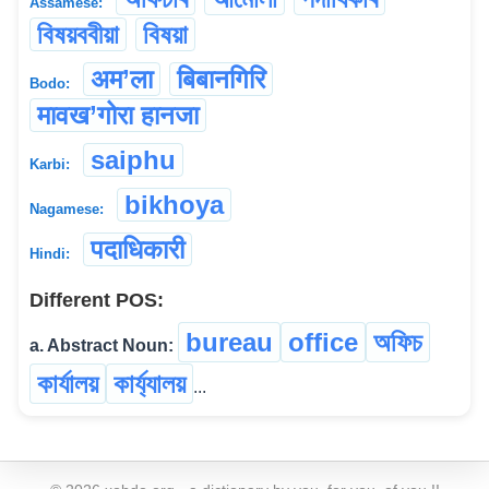
Assamese:
বিষয়ববীয়া
বিষয়া
अम’ला
बिबानगिरि
Bodo:
मावख’गोरा हानजा
saiphu
Karbi:
bikhoya
Nagamese:
पदाधिकारी
Hindi:
Different POS:
bureau
office
অফিচ
a. Abstract Noun:
কাৰ্যালয়
কাৰ্য্যালয়
...