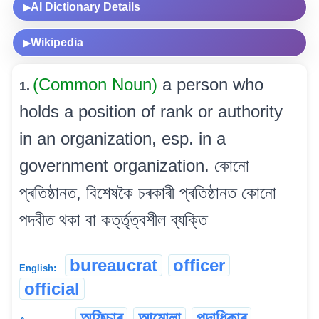
AI Dictionary Details
▶
Wikipedia
▶
(Common Noun)
a person who
1.
holds a position of rank or authority
in an organization, esp. in a
government organization. কোনো
প্ৰতিষ্ঠানত, বিশেষকৈ চৰকাৰী প্ৰতিষ্ঠানত কোনো
পদবীত থকা বা কৰ্ত্তৃত্বশীল ব্যক্তি
bureaucrat
officer
English:
official
অফিচাৰ
আমোলা
পদাধিকাৰ