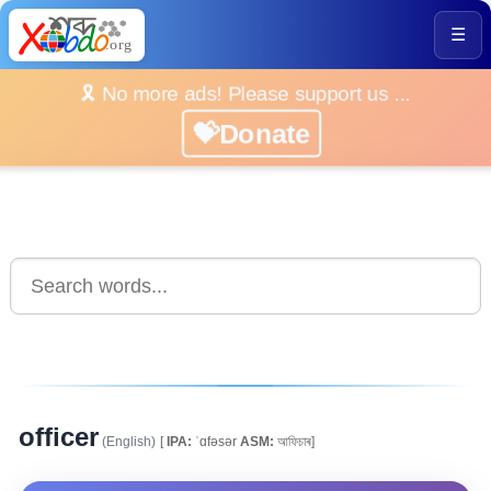
☰
🎗️ No more ads! Please support us ...
💝Donate
officer
(English)
[
IPA:
ˈɑfəsər
ASM:
আফিচাৰ]