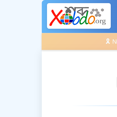
🎗️ No