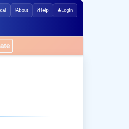
cal
ℹ️
About
❓
Help
👤
Login
onate