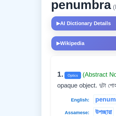
penumbra
(
AI Dictionary Details
▶
Wikipedia
▶
1.
(Abstract N
Optics
opaque object. দুটা পোহৰ উত
penum
English:
উপচ্ছায়া
Assamese: