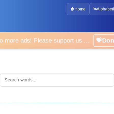
🏠
Home
🔤
Alphabeti
 more ads! Please support us ...
💝D