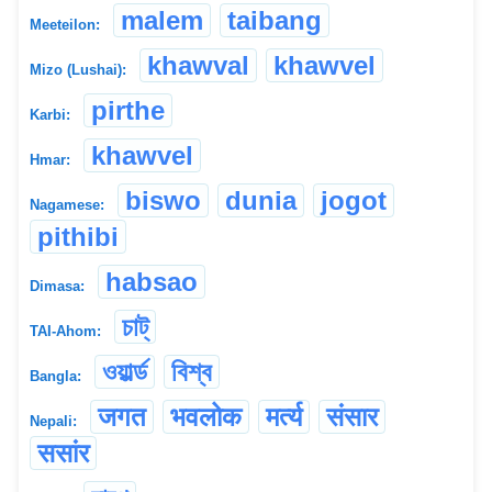
malem
taibang
Meeteilon:
khawval
khawvel
Mizo (Lushai):
pirthe
Karbi:
khawvel
Hmar:
biswo
dunia
jogot
Nagamese:
pithibi
habsao
Dimasa:
চাট্
TAI-Ahom:
ওয়ার্ল্ড
বিশ্ব
Bangla:
जगत
भवलोक
मर्त्य
संसार
Nepali:
ससांर