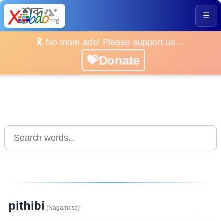
☰
🎗️ No more ads! Please support us ...
💝Donate
pithibi
(Nagamese)