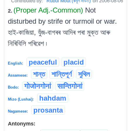
Contributed by:
Rubul Mout (ৰুবুল মাউত)
on 2006-08-06
(Proper Adj.-Common)
Not
2.
disturbed by strife or turmoil or war.
হাই-কাজিয়া, যুঁজ-বাগৰৰ আদিৰ পৰা মুক্ত আৰু
নিৰিবিলি পৰিৱেশ ৷
peaceful
placid
English:
শান্ত
শান্তিপূৰ্ণ
সুথিল
Assamese:
गोजोनगोनां
सान्तिगोनां
Bodo:
hahdam
Mizo (Lushai):
prosanta
Nagamese:
Antonyms: