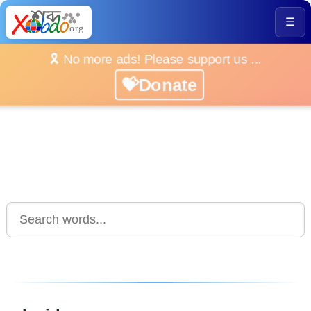
☰
🎗️ No more ads! Please support us ...
💝Donate