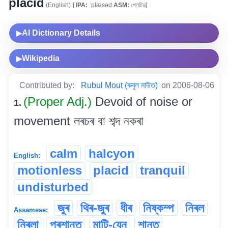
placid
(English)
[
IPA:
ˈplæsəd
ASM:
প্লেচিড]
AI Dictionary Details
▶
Wikipedia
▶
Contributed by:
Rubul Mout (ৰুবুল মাউত)
on 2006-08-06
(Proper Adj.)
Devoid of noise or
1.
movement লৰচৰ বা শব্দ নকৰা
calm
halcyon
English:
motionless
placid
tranquil
undisturbed
জুৰ
থিৰ-জুৰ
ধীৰ
নিষ্কম্প
নিৰল
Assamese:
নিৰলা
প্ৰশান্ত
মাটি-যেন
শান্ত