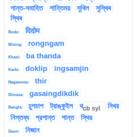
শান্ত-সমাহিত
শান্তিময়
সুথিল
সুস্থিৰ
স্থিৰ
दिदोम
Bodo:
rongngam
Mising:
ba thanda
Khasi:
doklip
ingsamjin
Karbi:
thir
Nagamese:
gasaingdikdik
Dimasa:
চুপচাপ
ট্রাঙ্কুইল
থ
নিথর
cb
syl
Bangla:
নিস্তব্ধ
প্রশান্ত
শান্ত
স্থির
নিজান
Deori: