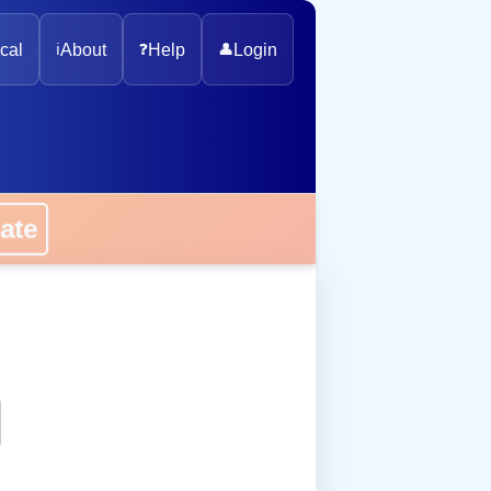
cal
ℹ️
About
❓
Help
👤
Login
onate