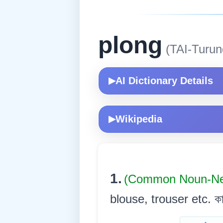
plong
(TAI-Turun
AI Dictionary Details
▶
Wikipedia
▶
1.
(Common Noun-Ne
blouse, trouser etc. কামি