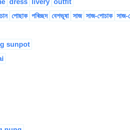
me
dress
livery
outfit
চোন
পোছাক
পৰিচ্ছদ
বেশভূষা
সাজ
সাজ-পোচাক
সাজ-
g sunpot
ai
g nung