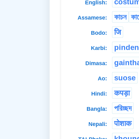
costu
English:
কাচন
কা
Assamese:
जि
Bodo:
pinden
Karbi:
gainth
Dimasa:
suose
Ao:
कपड़ा
Hindi:
পরিচ্ছদ
Bangla:
पोशाक
Nepali:
khoun