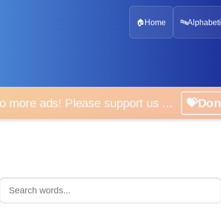
🏠
Home
🔤
Alphabeti
 more ads! Please support us ...
💝D