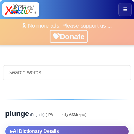
☰
🎗️ No more ads! Please support us ...
💝Donate
plunge
(English)
[
IPA:
ˈpləndʒ
ASM:
প্লাঞ্জ]
AI Dictionary Details
▶