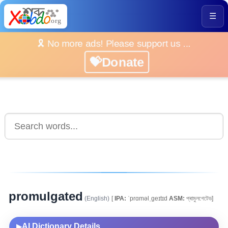
☰
🎗️ No more ads! Please support us ...
💝Donate
promulgated
(English)
[
IPA:
ˈprɑməlˌgeɪtɪd
ASM:
প্ৰামুলগেটেড]
AI Dictionary Details
▶