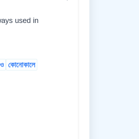
lways used in
াও
কোনোকালে