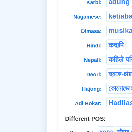
adung
Karbi:
ketiab
Nagamese:
musika
Dimasa:
कदापि
Hindi:
कहिले पन
Nepali:
দুমকে-চায়
Deori:
কোনোভো
Hajong:
Hadila
Adi Bokar:
Different POS:
rare
অঁচাৰ-