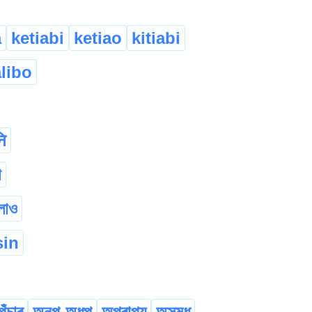
a
ketiabi
ketiao
kitiabi
libo
ि
া
লাও
sin
পঁচাৰ
অনপু-অধপু
অপ্ৰাপ্য
অসমধ