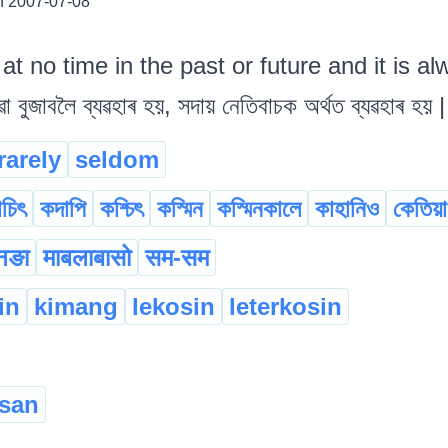
 2007-07-08
at no time in the past or future and it is a
ুজাবলৈ ব্যৱহাৰ হয়, সদায় নেতিবাচক অৰ্থত ব্যৱহাৰ হয় |
rarely
seldom
চিৎ
কদাপি
কশ্চিৎ
কস্মিন
কস্মিনকালে
কাহানিও
কেতিয়
नङा
माबलाबासो
सम-सम
in
kimang
lekosin
leterkosin
san