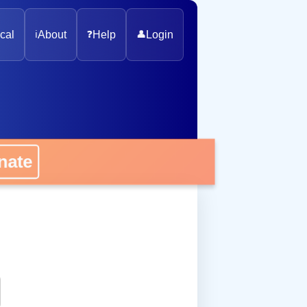
cal
ℹ️
About
❓
Help
👤
Login
onate