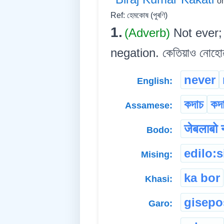
on
Ref: হেমকোষ (পুৰণি)
1.
(Adverb)
Not ever; 
negation. কেতিয়াও নোহোৱা ব
never
English:
কদাচ
কদা
Assamese:
जेबलाबो 
Bodo:
edilo:s
Mising:
ka bor
Khasi:
gisepo
Garo: