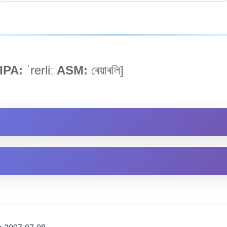
IPA:
ˈrerliː
ASM:
ৰেয়াৰলি]