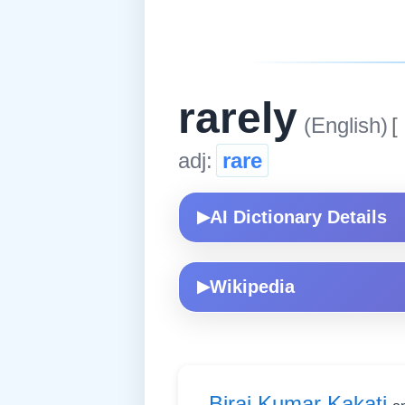
rarely
(English)
[
adj:
rare
AI Dictionary Details
▶
Wikipedia
▶
Biraj Kumar Kakati