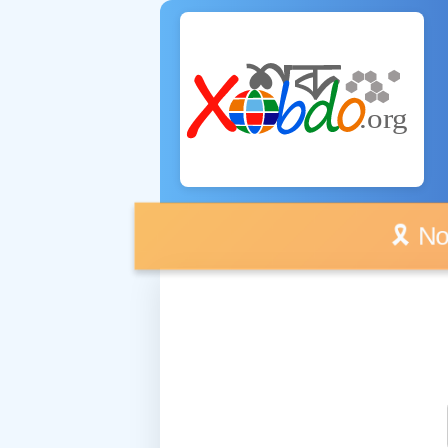
🎗️ No