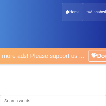
🏠
Home
🔤
Alphabeti
 more ads! Please support us ...
💝D