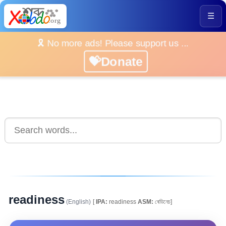
☰
🎗️ No more ads! Please support us ...
💝Donate
readiness
(English)
[
IPA:
readiness
ASM:
ৰেডিনেচ]