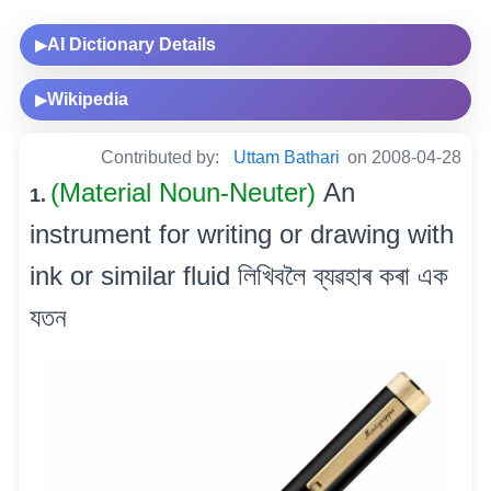
AI Dictionary Details
▶
Wikipedia
▶
Contributed by:
Uttam Bathari
on 2008-04-28
(Material Noun-Neuter)
An
1.
instrument for writing or drawing with
ink or similar fluid লিখিবলৈ ব্যৱহাৰ কৰা এক
যতন