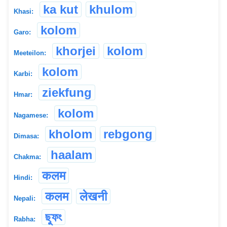
ka kut
khulom
Khasi:
kolom
Garo:
khorjei
kolom
Meeteilon:
kolom
Karbi:
ziekfung
Hmar:
kolom
Nagamese:
kholom
rebgong
Dimasa:
haalam
Chakma:
कलम
Hindi:
कलम
लेखनी
Nepali:
ছুফং
Rabha: