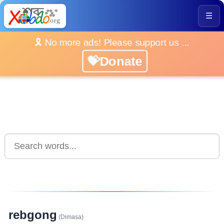
☰
🎗️ No more ads! Please support us ...
💝Donate
rebgong
(Dimasa)