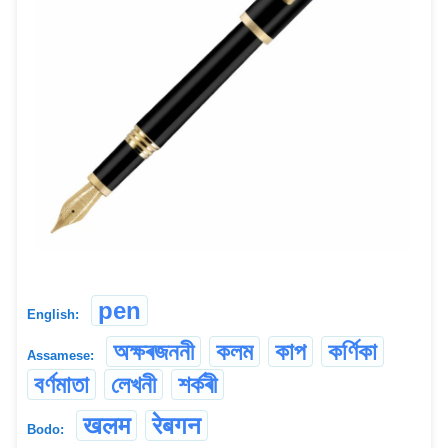
pen
English:
অক্ষৰজননী
কলম
কাপ
কৰ্ণিকা
Assamese:
বৰ্ণমাতা
লেখনী
শৰ্কৰী
खलम
रेबगन
Bodo: