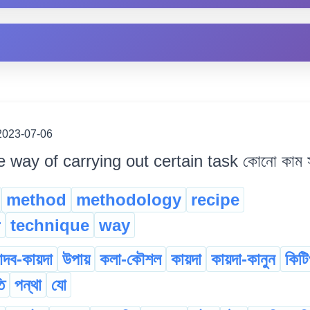
2023-07-06
e way of carrying out certain task কোনো কাম সম্
method
methodology
recipe
r
technique
way
দব-কায়দা
উপায়
কলা-কৌশল
কায়দা
কায়দা-কানুন
কিট
ি
পন্থা
যো