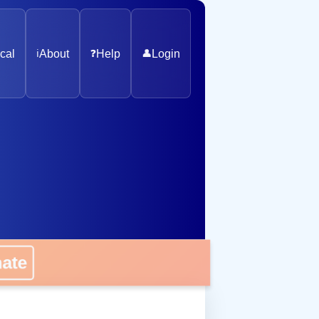
cal
ℹ️
About
❓
Help
👤
Login
nate