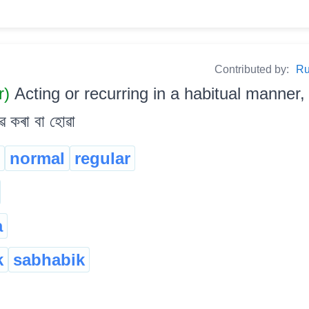
Contributed by:
Ru
r)
Acting or recurring in a habitual manner, 
ে কৰা বা হোৱা
normal
regular
a
k
sabhabik