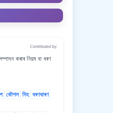
Contributed by:
পাদন কৰাৰ নিয়ম বা ধৰণ
িপ
কৌশল
দিহ
ধৰণধাৰণ