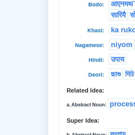
आएनमथ
Bodo:
सारियै
स
ka ruk
Khasi:
niyom
Nagamese:
उपाय
Hindi:
চ্চাগু
দিচি
Deori:
Related Idea:
proces
a. Abstract Noun:
Super Idea:
সদুপায়
b. Abstract Noun:
...