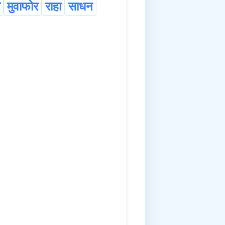
मुवाफोर
राहा
साधन