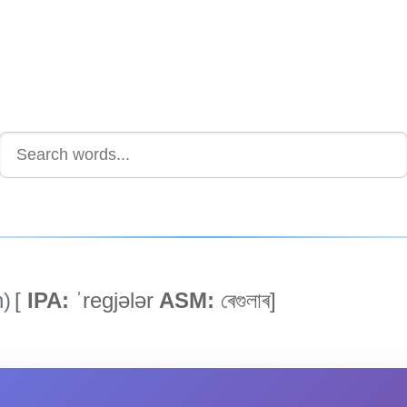
h)
[
IPA:
ˈregjələr
ASM:
ৰেগুলাৰ]