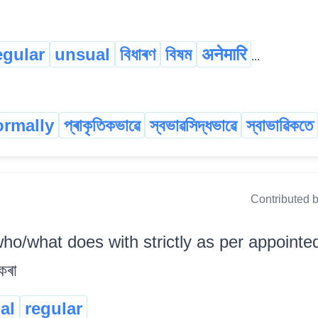
egular
unsual
বিধাৰণ
বিষম
अनेमारि
...
ormally
প্ৰাকৃতিকভাৱে
স্বভাৱসিদ্ধভাৱে
স্বাভাৱিকতে
Contributed 
ho/what does with strictly as per appointed or
 কৰা
al
regular