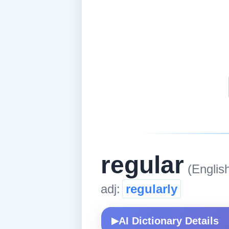
regular
(Englis
adj:
regularly
AI Dictionary Details
▶