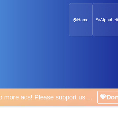
🏠
Home
🔤
Alphabeti
o more ads! Please support us ...
💝Do