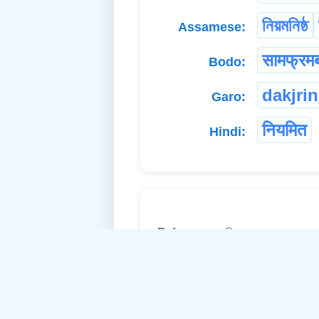
নিয়মনিষ্ঠ
Assamese:
सामफ्रमब
Bodo:
dakjri
Garo:
नियमित
Hindi:
Ref: চন্দ্ৰকান্ত অভিধান
4.
(Proper Adj.-Neute
regula
English: