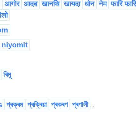
`
आगोर
आदब
खानथि
खायदा
धोन
नेम
फारि फारि
ोलो
om
niyomit
ৰিমু
s
প্ৰক্ৰম
প্ৰক্ৰিয়া
প্ৰকৰণ
প্ৰণালী
...