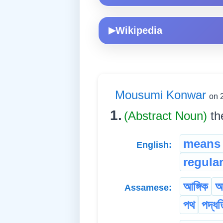
Wikipedia
▶
Mousumi Konwar
on 
1.
(Abstract Noun)
th
means
English:
regula
আঙ্গিক
আ
Assamese:
পথ
পদ্ধত