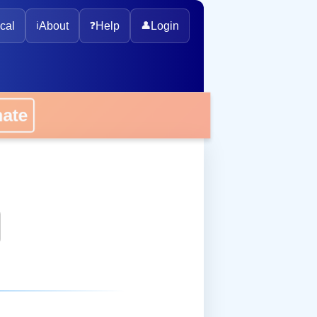
cal
ℹ️
About
❓
Help
👤
Login
onate