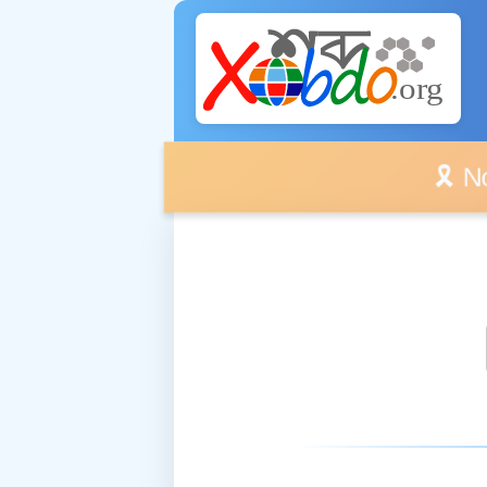
🎗️ No