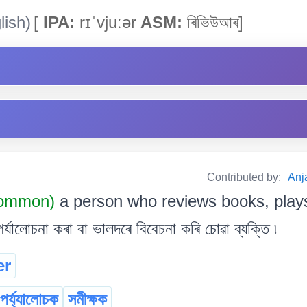
lish)
[
IPA:
rɪˈvjuːər
ASM:
ৰিভিউআৰ]
Contributed by:
Anja
Common)
a person who reviews books, plays
ালোচনা কৰা বা ভালদৰে বিবেচনা কৰি চোৱা ব্যক্তি ৷
er
পৰ্য্যালোচক
সমীক্ষক