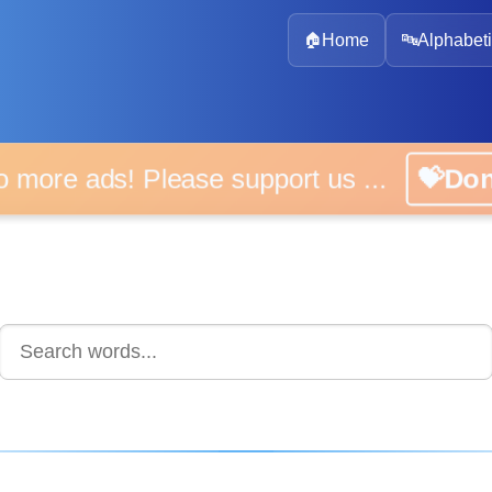
🏠
Home
🔤
Alphabeti
 more ads! Please support us ...
💝D