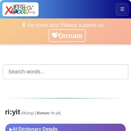
☰
🎗️ No more ads! Please support us ...
💝Donate
ri:yit
(Mising)
[
Roman:
rih.yit]
AI Dictionary Details
▶