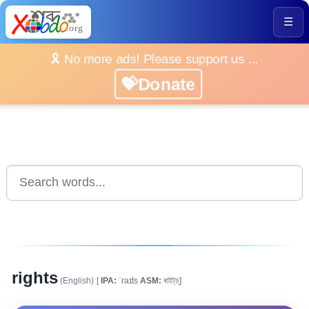
☰
🎗️ No more ads! Please support us ...
💝Donate
rights
(English)
[
IPA:
ˈraɪts
ASM:
ৰাই‍ট্‌চ্‌]