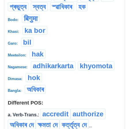
প্ৰভুত্ব
স্বত্ব
স্ৱাধিকাৰ
হক
बिगुमा
Bodo:
ka bor
Khasi:
bil
Garo:
hak
Meeteilon:
adhikarkarta
khyomota
Nagamese:
hok
Dimasa:
অধিকাৰ
Bangla:
Different POS:
accredit
authorize
a. Verb-Trans.:
অধিকাৰ দে
ক্ষমতা দে
কৰ্ত্তৃত্ব দে
...