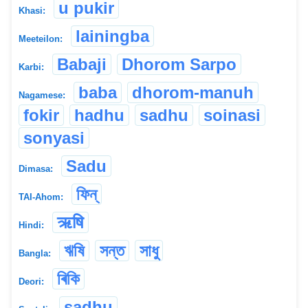
u pukir
Khasi:
lainingba
Meeteilon:
Babaji
Dhorom Sarpo
Karbi:
baba
dhorom-manuh
Nagamese:
fokir
hadhu
sadhu
soinasi
sonyasi
Sadu
Dimasa:
ফিন্
TAI-Ahom:
ऋषि
Hindi:
ঋষি
সন্ত
সাধু
Bangla:
ৰিকি
Deori:
sạdhu