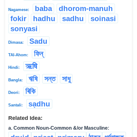
baba
dhorom-manuh
Nagamese:
fokir
hadhu
sadhu
soinasi
sonyasi
Sadu
Dimasa:
ফিন্
TAI-Ahom:
ऋषि
Hindi:
ঋষি
সন্ত
সাধু
Bangla:
ৰিকি
Deori:
sạdhu
Santali:
Related Idea:
a. Common Noun-Common &/or Masculine: