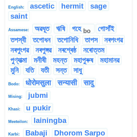
ascetic
hermit
sage
English:
saint
অৱধূত
ঋষি
গহে
গোসাঁই
bo
Assamese:
তপস্বী
তপোধন
তপোনিধি
তাপস
নৰপংগৱ
নৰপুংগৱ
নৰপুঙ্গৱ
নৰশ্ৰেষ্ঠ
নৰোত্তম
পুণ্যাত্মা
মনীষী
মহন্ত
মহাপুৰুষ
মহামানৱ
মুনি
যতি
যতী
সন্ত
সাধু
धोरोमसुला
सन्यासी
सादु
Bodo:
jubmi
Mising:
u pukir
Khasi:
lainingba
Meeteilon:
Babaji
Dhorom Sarpo
Karbi: