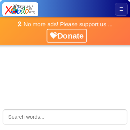
☰
🎗️ No more ads! Please support us ...
💝Donate