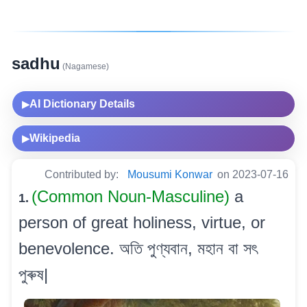
sadhu
(Nagamese)
AI Dictionary Details
▶
Wikipedia
▶
Contributed by:
Mousumi Konwar
on 2023-07-16
(Common Noun-Masculine)
a
1.
person of great holiness, virtue, or
benevolence. অতি পুণ্যবান, মহান বা সৎ
পুৰুষ|