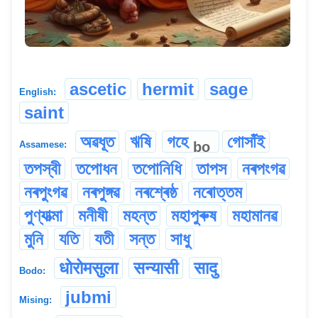
ascetic
hermit
sage
English:
saint
অৱধূত
ঋষি
গহে
গোসাঁই
bo
Assamese:
তপস্বী
তপোধন
তপোনিধি
তাপস
নৰপংগৱ
নৰপুংগৱ
নৰপুঙ্গৱ
নৰশ্ৰেষ্ঠ
নৰোত্তম
পুণ্যাত্মা
মনীষী
মহন্ত
মহাপুৰুষ
মহামানৱ
মুনি
যতি
যতী
সন্ত
সাধু
धोरोमसुला
सन्यासी
सादु
Bodo:
jubmi
Mising: