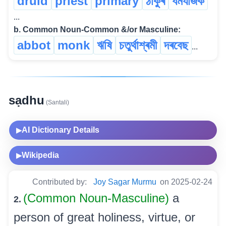
druid
priest
primary
ঠাকুৰ
ধৰ্মযাজক
...
b. Common Noun-Common &/or Masculine:
abbot
monk
ঋষি
চতুৰ্থাশ্ৰমী
দৰবেছ
...
sạdhu
(Santali)
AI Dictionary Details
▶
Wikipedia
▶
Contributed by:
Joy Sagar Murmu
on 2025-02-24
(Common Noun-Masculine)
a
2.
person of great holiness, virtue, or