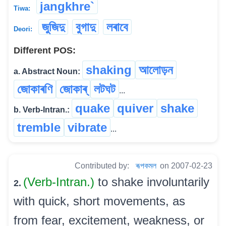
jangkhre`
Tiwa:
জুজিদু
বুগাদু
লৰাবে
Deori:
Different POS:
shaking
আলোড়ন
a. Abstract Noun:
জোকাৰণি
জোকাৰ্
লটঘট
...
quake
quiver
shake
b. Verb-Intran.:
tremble
vibrate
...
Contributed by:
ৰূপকমল
on 2007-02-23
(Verb-Intran.)
to shake involuntarily
2.
with quick, short movements, as
from fear, excitement, weakness, or