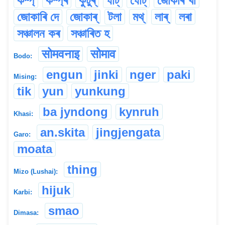
কম্প্
কম্প্ৰ
কুটুৰ্
ঘাঁট্
ঘোঁট্
জোকাৰ খা
জোকাৰি দে
জোকাৰ্
টলা
মথ্
লাৰ্
লৰা
সঞ্চালন কৰ
সঞ্চাৰিত হ
सोमवनाइ
सोमाव
Bodo:
engun
jinki
nger
paki
Mising:
tik
yun
yunkung
ba jyndong
kynruh
Khasi:
an.skita
jingjengata
Garo:
moata
thing
Mizo (Lushai):
hijuk
Karbi:
smao
Dimasa: