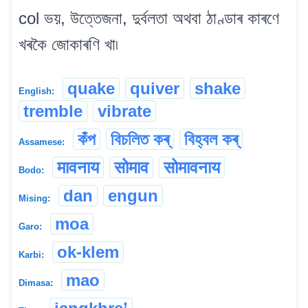
col ভয়, উত্তেজনা, দুৰ্বলতা অথবা ঠাণ্ডাৰ কাৰণে
খৰকৈ জোকাৰণি খা৷
quake
quiver
shake
English:
tremble
vibrate
কঁপ
বিচলিত কৰ্
বিহ্বল কৰ্
Assamese:
मावनाय
सोमाव
सोमावनाय
Bodo:
dan
engun
Mising:
moa
Garo:
ok-klem
Karbi:
mao
Dimasa: