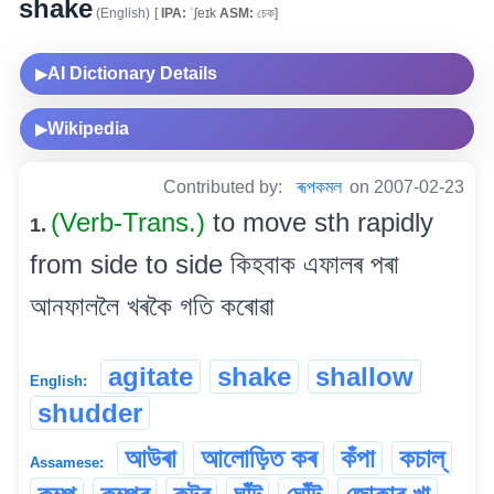
shake
(English)
[
IPA:
ˈʃeɪk
ASM:
চেক]
AI Dictionary Details
▶
Wikipedia
▶
Contributed by:
ৰূপকমল
on 2007-02-23
(Verb-Trans.)
to move sth rapidly
1.
from side to side কিহবাক এফালৰ পৰা
আনফাললৈ খৰকৈ গতি কৰোৱা
agitate
shake
shallow
English:
shudder
আউৰা
আলোড়িত কৰ
কঁপা
কচাল্
Assamese: