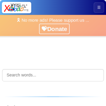
☰
🎗️ No more ads! Please support us ...
💝Donate