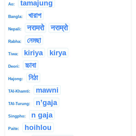
tamajung
Ao:
খারাপ
Bangla:
नरामरो
नराम्रो
Nepali:
নেমছা
Rabha:
kiriya
kirya
Tiwa:
চ্চাবা
Deori:
নিঠা
Hajong:
mawni
TAI-Khamti:
n’gaja
TAI-Turung:
n gaja
Singpho:
hoihlou
Paite: