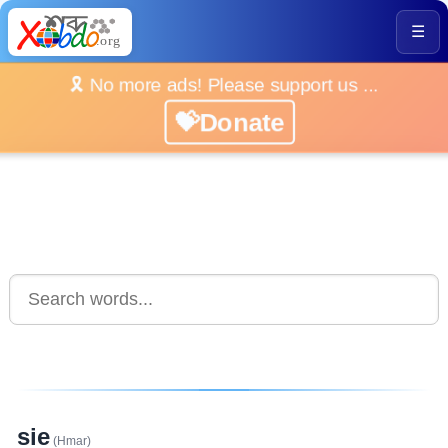
☰
🎗️ No more ads! Please support us ...
💝Donate
sie
(Hmar)