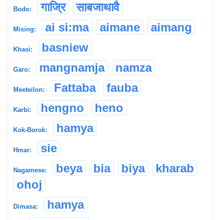
गाज्रि
साबजाथावै
Bodo:
ai si:ma
aimane
aimang
Mising:
basniew
Khasi:
mangnamja
namza
Garo:
Fattaba
fauba
Meeteilon:
hengno
heno
Karbi:
hamya
Kok-Borok:
sie
Hmar:
beya
bia
biya
kharab
Nagamese:
ohoj
hamya
Dimasa: