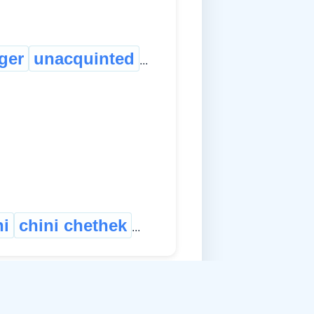
ger
unacquinted
...
ni
chini chethek
...