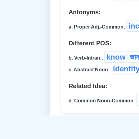
Antonyms:
in
a. Proper Adj.-Common:
Different POS:
know
জা
b. Verb-Intran.:
identit
c. Abstract Noun:
Related Idea:
d. Common Noun-Common: