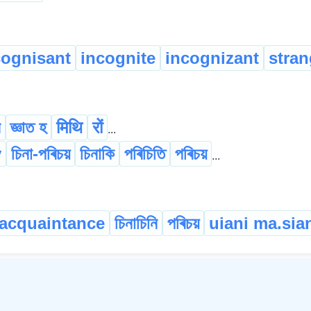
cognisant
incognite
incognizant
stran
ন
জ্ঞাত হ
मिथि
रों
...
y
চিনা-পৰিচয়
চিনাকি
পৰিচিতি
পৰিচয়
...
acquaintance
চিনাচিনি
পৰিচয়
uiani ma.sia