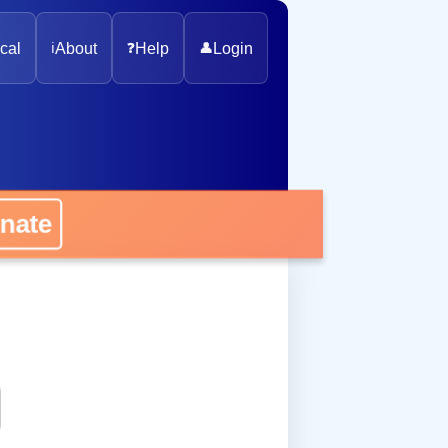
cal
ℹ️
About
❓
Help
👤
Login
ate