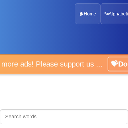
🏠
Home
🔤
Alphabeti
No more ads! Please support us ...
💝Don