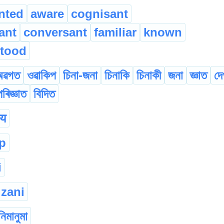
nted
aware
cognisant
ant
conversant
familiar
known
tood
অৱগত
ওৱাকিপ
চিনা-জনা
চিনাকি
চিনাকী
জনা
জ্ঞাত
দে
পৰিজ্ঞাত
বিদিত
ाय
ip
i
zani
নিমানুমা