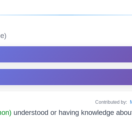
e)
Contributed by:
mon)
understood or having knowledge about বু