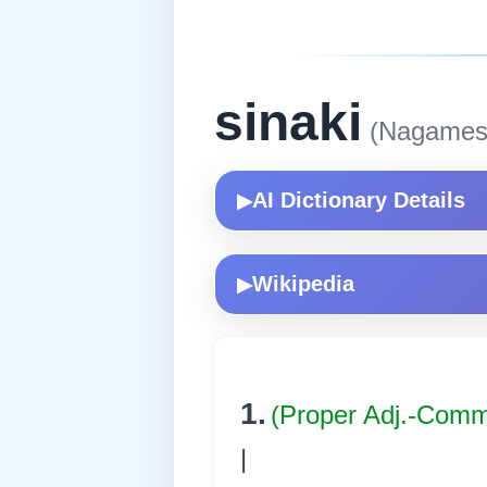
sinaki
(Nagames
AI Dictionary Details
▶
Wikipedia
▶
1.
(Proper Adj.-Com
|