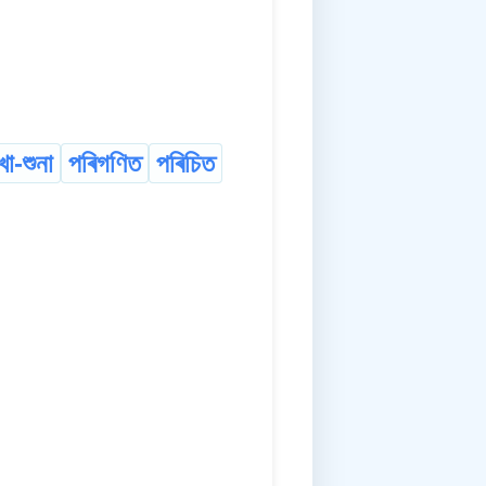
খা-শুনা
পৰিগণিত
পৰিচিত