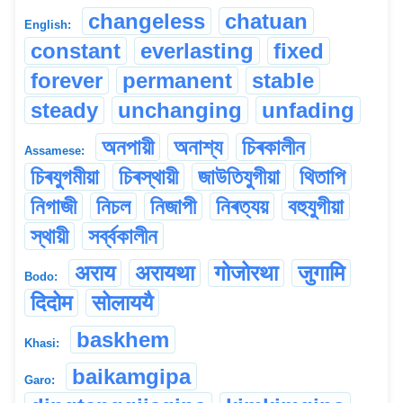
changeless
chatuan
English:
constant
everlasting
fixed
forever
permanent
stable
steady
unchanging
unfading
অনপায়ী
অনাশ্য
চিৰকালীন
Assamese:
চিৰযুগমীয়া
চিৰস্থায়ী
জাউতিযুগীয়া
থিতাপি
নিগাজী
নিচল
নিজাপী
নিৰত্যয়
বহুযুগীয়া
স্থায়ী
সৰ্ব্বকালীন
अराय
अरायथा
गोजोरथा
जुगामि
Bodo:
दिदोम
सोलाययै
baskhem
Khasi:
baikamgipa
Garo: