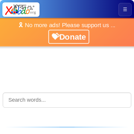
☰
🎗️ No more ads! Please support us ...
💝Donate