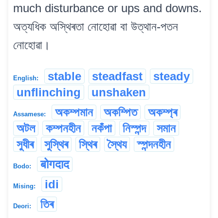
much disturbance or ups and downs.
অত্যধিক অস্থিৰতা নোহোৱা বা উত্থান-পতন
নোহোৱা।
stable
steadfast
steady
English:
unflinching
unshaken
অকম্পমান
অকম্পিত
অকম্প্ৰ
Assamese:
অটল
কম্পনহীন
নকঁপা
নিস্পন্দ
সমান
সুধীৰ
সুস্থিৰ
স্থিৰ
স্থৈয
স্পন্দনহীন
बोगदाद
Bodo:
idi
Mising:
তিৰ
Deori: