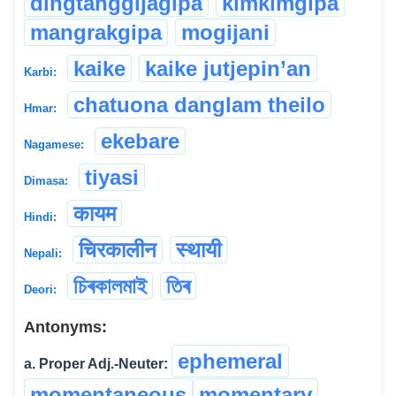
dingtanggijagipa
kimkimgipa
mangrakgipa
mogijani
kaike
kaike jutjepin’an
Karbi:
chatuona danglam theilo
Hmar:
ekebare
Nagamese:
tiyasi
Dimasa:
कायम
Hindi:
चिरकालीन
स्थायी
Nepali:
চিৰকালমাই
তিৰ
Deori:
Antonyms:
ephemeral
a. Proper Adj.-Neuter:
momentaneous
momentary