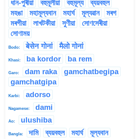
ধান-পুৰীয়া
বহুমূলীয়া
বহুমূল্য
ব্যয়বহুল
মহঙা
মহামূল্যবান
মহাৰ্ঘ
মূল্যৱান
মৰগ
মৰগীয়া
লাখটকীয়া
সুণীয়া
সোণসেৰীয়া
সোণাময়
बेसेन गोनां
मैलो गोनां
Bodo:
ba kordor
ba rem
Khasi:
dam raka
gamchatbegipa
Garo:
gamchatgipa
adorso
Karbi:
dami
Nagamese:
ulushiba
Ao:
দামি
ব্যয়বহুল
মহার্ঘ
মূল্যবান
Bangla: