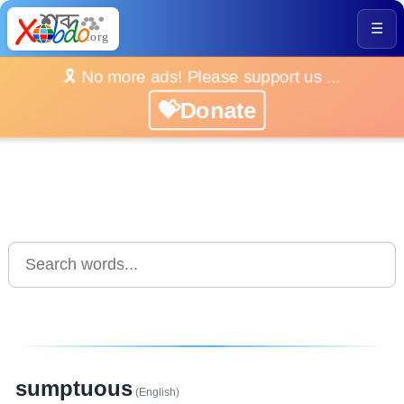
☰
🎗️ No more ads! Please support us ...
💝Donate
sumptuous
(English)