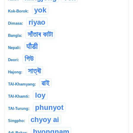
yok
Kok-Borok:
riyao
Dimasa:
সাঁতাৰ কাটা
Bangla:
पौडी
Nepali:
গিউ
Deori:
সাত্ৰৗ
Hajong:
ৱাই
TAI-Khamyang:
loy
TAI-Khamti:
phunyot
TAI-Turung:
chyoy ai
Singpho:
byongnam
Adi Bokar: