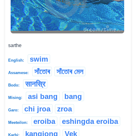
sarthe
swim
English:
সাঁতোৰ
সাঁতোৰ মেল
Assamese:
सानस्रि
Bodo:
asi bang
bang
Mising:
chi jroa
zroa
Garo:
eroiba
eshingda eroiba
Meeteilon:
kangjong
Vek
Karbi: