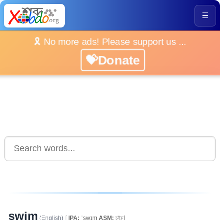
☰
🎗️ No more ads! Please support us ...
💝Donate
swim
(English)
[
IPA:
ˈswɪm
ASM:
চুইম]