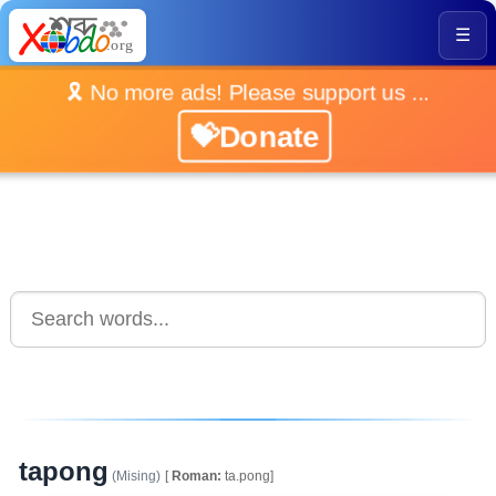
☰
🎗️ No more ads! Please support us ...
💝Donate
tapong
(Mising)
[
Roman:
ta.pong]