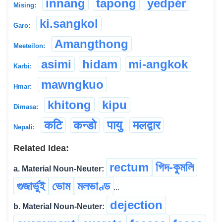
innang
tapong
yedpér
Mising:
ki.sangkol
Garo:
Amangthong
Meeteilon:
asimi
hidam
mi-angkok
Karbi:
mawngkuo
Hmar:
khitong
kipu
Dimasa:
कटि
कन्डो
पायु
मलद्वार
Nepali:
Related Idea:
rectum
গিদ-কুমলি
a. Material Noun-Neuter:
গুজাৰ্ভুই
ভোম
মলভাণ্ড
...
dejection
b. Material Noun-Neuter: