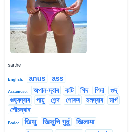
sarthe
anus
ass
English:
অপান-দ্বাৰ
কটি
গিদ
গিদা
গুদ্
Assamese:
গুহ্যদ্বাৰ
পায়ু
পেন্দ
পোকৰ
মলদ্বাৰ
মাৰ্গ
শৌচদ্বাৰ
खिथु
खिथुनि गुदुं
खिलामा
Bodo: