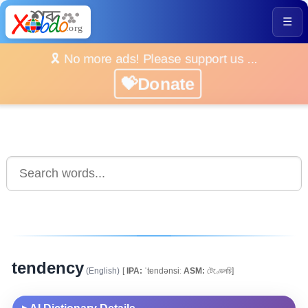
☰
🎗️ No more ads! Please support us ...
💝Donate
tendency
(English)
[
IPA:
ˈtendənsiː
ASM:
টেণ্ডেনচি]