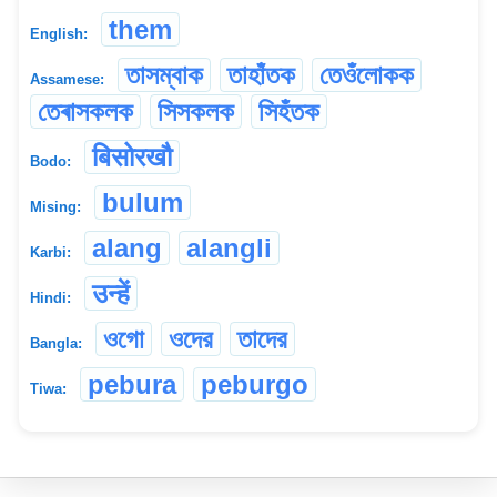
them
English:
তাসম্বাক
তাহাঁতক
তেওঁলোকক
Assamese:
তেৰাসকলক
সিসকলক
সিহঁতক
बिसोरखौ
Bodo:
bulum
Mising:
alang
alangli
Karbi:
उन्हें
Hindi:
ওগো
ওদের
তাদের
Bangla:
pebura
peburgo
Tiwa: