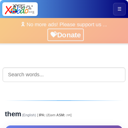
☰
🎗️ No more ads! Please support us ...
💝Donate
them
(English)
[
IPA:
(ð)əm
ASM:
ডেম]