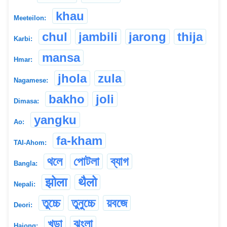
khau
Meeteilon:
chul
jambili
jarong
thija
Karbi:
mansa
Hmar:
jhola
zula
Nagamese:
bakho
joli
Dimasa:
yangku
Ao:
fa-kham
TAI-Ahom:
থলে
পোটলা
ব্যাগ
Bangla:
झोला
थैलो
Nepali:
তুচ্চে
তুনুচ্চে
য়বজে
Deori:
খুড়া
ঝুংলা
Hajong: