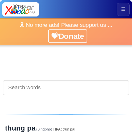
☰
🎗️ No more ads! Please support us ...
💝Donate
thung pa
(Singpho)
[
IPA:
tʰuŋ pa]