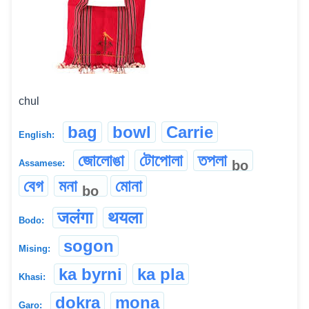
chul
bag
bowl
Carrie
English:
জোলোঙা
টোপোলা
তপলা
bo
Assamese:
বেগ
মনা
মোনা
bo
जलंगा
थयला
Bodo:
sogon
Mising:
ka byrni
ka pla
Khasi:
dokra
mona
Garo: