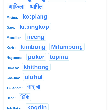
थाफिला
थाफ्लि
ko:piang
Mising:
ki.singkop
Garo:
neeng
Meeteilon:
lumbong
Milumbong
Karbi:
pokor
topina
Nagamese:
khithong
Dimasa:
uluhul
Chakma:
পান্ খা
TAI-Ahom:
চিৰিং
Deori:
kogdin
Adi Bokar: