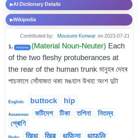
AI Dictionary Details
▶
Wikipedia
▶
Contributed by:
Mousumi Konwar
on 2023-07-21
(Material Noun-Neuter)
Each
1.
Anatomy
of the two fleshy protuberances at
the rear of the human trunk মানুহৰ দেহৰ
পাচফালে সোঁমাজত থকা মঙহাল উখহা অংশ দুটা
buttock
hip
English:
কটিদেশ
টিকা
তপিনা
নিতম্ব
Assamese:
শ্ৰোণি
खिथु
खिबु
थफिना
थाफलि
Bodo: