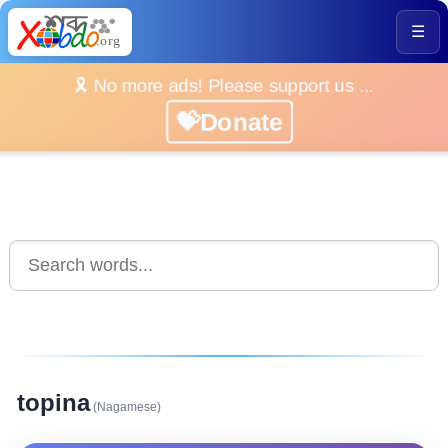
☰
🎗️ No more ads! Please support us ...
💝Donate
topina
(Nagamese)