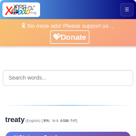
☰
🎗️ No more ads! Please support us ...
💝Donate
treaty
(English)
[
IPA:
ˈtriːtiː
ASM:
ট্ৰিটি]