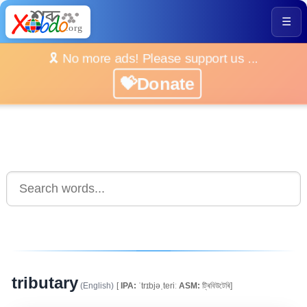
☰
🎗️ No more ads! Please support us ...
💝Donate
tributary
(English)
[
IPA:
ˈtrɪbjəˌteriː
ASM:
ট্ৰিবিউটেৰি]