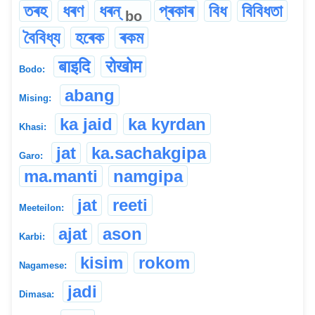
তৰহ
ধৰণ
ধৰন্
প্ৰকাৰ
বিধ
বিবিধতা
bo
বৈবিধ্য
হৰেক
ৰকম
बाइदि
रोखोम
Bodo:
abang
Mising:
ka jaid
ka kyrdan
Khasi:
jat
ka.sachakgipa
Garo:
ma.manti
namgipa
jat
reeti
Meeteilon:
ajat
ason
Karbi:
kisim
rokom
Nagamese:
jadi
Dimasa: