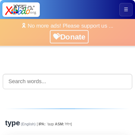
☰
🎗️ No more ads! Please support us ...
💝Donate
type
(English)
[
IPA:
ˈtaɪp
ASM:
টাইপ]