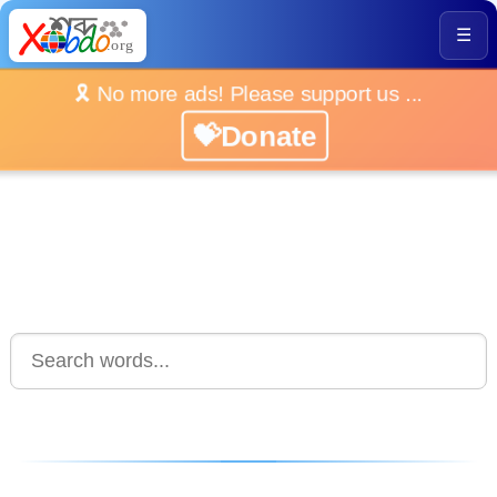
☰
🎗️ No more ads! Please support us ...
💝Donate