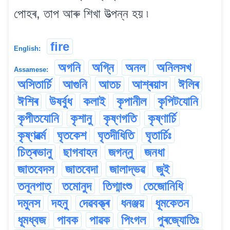
পোহৰ, তাপ আৰু শিখা উত্পন্ন হয় ৷
fire
English:
অগনি
অগ্নি
অনল
অনিলসখ
Assamese:
অসিতাৰ্চি
আগুনি
আতচ
আশ্ৰয়াস
ঈলিৰ
ঈশিৰ
উষৰ্বুধ
কলাই
কৃপানীল
কৃপিটযোনি
কৃপীতযোনি
কৃশানু
কৃষ্ণগতি
কৃষ্ণাৰ্চি
কৃষ্ণৱৰ্ত্ম
ঘৃতকেশ
ঘৃতদীধিতি
ঘৃতাৰ্চিঃ
চিত্ৰভানু
ছাগবাহন
জগন্নু
জনধা
জাতবেদস
জাতবেদা
জালাদ্ভৱ
জুই
তনূনপাত্
তমোনুদ
তিগ্মাংশু
তেজোনিধি
দমুনস
দহনু
দেৱবক্ত্ৰ
ধনঞ্জয়
ধূমকেতন
ধূমধ্বজ
পাবক
পাৱক
পিংগল
পুৰজ্যোতিঃ