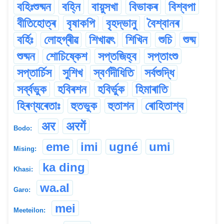
বহিঃশুষ্মন
বহ্নি
বায়ুসখা
বিভাকৰ
বিশ্বপা
বীতিহোত্ৰ
বৃষাকপি
বৃহদ্ভানু
বৈশ্বানৰ
বৰ্হিঃ
লোহগ্ৰীৱ
শিখাৱৎ
শিখিন
শুচি
শুষ্ম
শুষ্মন
শোচিষ্কেশ
সপ্তজিহ্ব
সপ্তাংশু
সপ্তাৰ্চিস
সুশিখ
স্বৰ্ণদীধিতি
সৰ্বশুদ্ধি
সৰ্ব্বভুক
হবিৰশন
হবিৰ্ভুক
হিমাৰাতি
হিৰণ্যৰেতাঃ
হুতভুক
হুতাশন
ৰোহিতাশ্ব
अर
अरगें
Bodo:
eme
imi
ugné
umi
Mising:
ka ding
Khasi:
wa.al
Garo:
mei
Meeteilon: