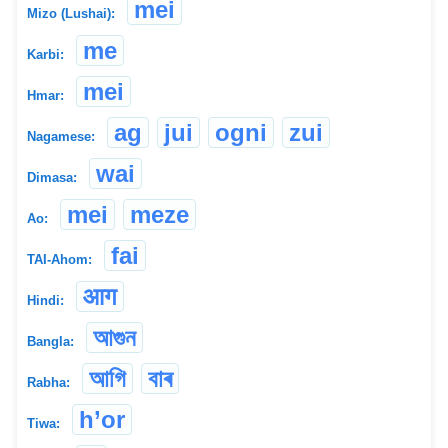
mei
Mizo (Lushai):
me
Karbi:
mei
Hmar:
ag
jui
ogni
zui
Nagamese:
wai
Dimasa:
mei
meze
Ao:
fai
TAI-Ahom:
आग
Hindi:
আগুন
Bangla:
আগি
বাৰ
Rabha:
h’or
Tiwa: