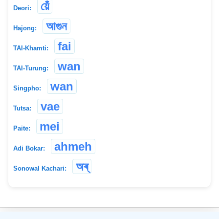
য়েঁ
Deori:
আগুন
Hajong:
fai
TAI-Khamti:
wan
TAI-Turung:
wan
Singpho:
vae
Tutsa:
mei
Paite:
ahmeh
Adi Bokar:
অৰ্
Sonowal Kachari: