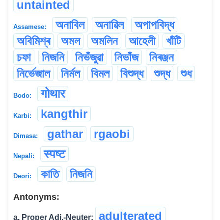
untainted
অনাবিল
অনাৱিল
অপাপবিদ্ধ
Assamese:
অবিমিশ্ৰ
অমল
অমলিন
আহেলী
খাঁটি
চফা
নিজনি
নিভঁজুৱা
নিভাঁজ
নিৰঞ্জন
নিৰ্ভেজাল
নিৰ্মল
বিমল
বিশুদ্ধ
শুদ্ধ
শুধ
गोथार
Bodo:
kangthir
Karbi:
gathar
rgaobi
Dimasa:
स्पष्ट
Nepali:
কাতি
নিজনি
Deori:
Antonyms:
adulterated
a. Proper Adj.-Neuter: