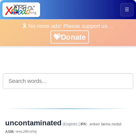
☰
🎗️ No more ads! Please support us ...
💝Donate
uncontaminated
(English)
[
IPA:
ˌənkənˈtæməˌneɪtɪd
ASM:
আনকণ্টামিনেটেড]