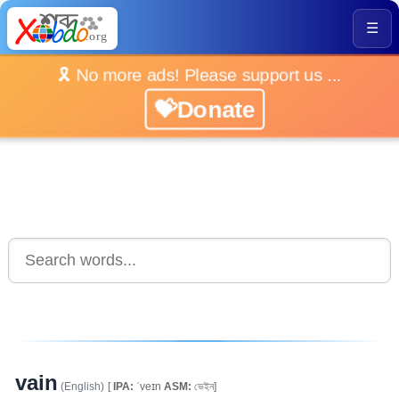
☰
🎗️ No more ads! Please support us ...
💝Donate
vain
(English)
[
IPA:
ˈveɪn
ASM:
ভেইন]