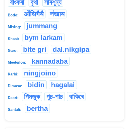
বাংকৰা
বৃথা
সাৰশূন্য
ओंथिगैयै
नंखाय
Bodo:
jummang
Mising:
bym larkam
Khasi:
bite gri
dal.nikgipa
Garo:
kannadaba
Meeteilon:
ningjoino
Karbi:
bidin
hagalai
Dimasa:
পিমজুৰু
পুচ-পাচ
বাকিৰে
Deori:
bertha
Santali: