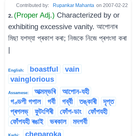
Contributed by:
Rupankar Mahanta
on 2007-02-22
(Proper Adj.)
Characterized by or
2.
exhibiting excessive vanity. আপোনাৰ
মিছা যশস্যা প্ৰকাশ কৰা; নিজকে নিজে প্ৰশংসা কৰা
|
boastful
vain
English:
vainglorious
আত্মম্ভৰি
আপোন-যহী
Assamese:
গণ্ডপী গপাল
গৰ্বী
গৰ্ব্বী
তঙ্কাৰী
দৃপ্ত
প্ৰগলভ্‌
ফুটংগিৰী
ফোঁপ-ডাং
ফোঁপযহী
ফোঁপযহী ৰঙাই
ভৰকাল
মদগৰ্বী
cheparoka
Karbi: