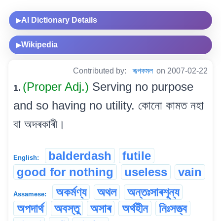
AI Dictionary Details
▶
Wikipedia
▶
Contributed by:
ৰূপকমল
on 2007-02-22
(Proper Adj.)
Serving no purpose
1.
and so having no utility. কোনো কামত নহা
বা অদৰকাৰী।
balderdash
futile
English:
good for nothing
useless
vain
অকৰ্মণ্য
অথল
অন্তঃসাৰশূন্য
Assamese:
অপদাৰ্থ
অবস্তু
অসাৰ
অৰ্থহীন
নিঃসত্ত্ব