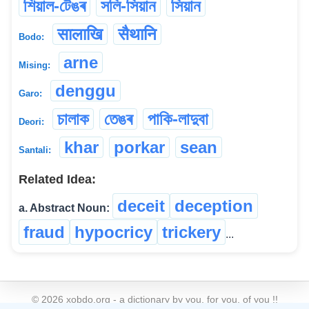
শিয়াল-টেঙৰ
সলি-সিয়ান
সিয়ান
सालाखि
सैथानि
Bodo:
arne
Mising:
denggu
Garo:
চালাক
তেঙৰ
পাকি-লাদুবা
Deori:
khar
porkar
sean
Santali:
Related Idea:
deceit
deception
a. Abstract Noun:
fraud
hypocricy
trickery
...
©
2026
xobdo.org - a dictionary by you, for you, of you !!