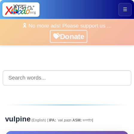
☰
🎗️ No more ads! Please support us ...
💝Donate
vulpine
(English)
[
IPA:
ˈvəlˌpaɪn
ASM:
ভলপাইন]