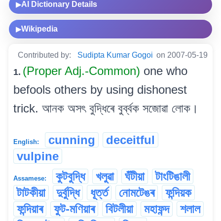
AI Dictionary Details
▶
Wikipedia
▶
Contributed by:
Sudipta Kumar Gogoi
on 2007-05-19
(Proper Adj.-Common)
one who
1.
befools others by using dishonest
trick. আনক অসৎ বুদ্ধিৰে বুৰ্ব্বক সজোৱা লোক।
cunning
deceitful
English:
vulpine
কুটবুদ্ধি
খলুৱা
ঘঁটীয়া
টাংটিঙালী
Assamese:
টাটকীয়া
দুৰ্বুদ্ধি
ধূৰ্ত্ত
নোমটেঙৰ
ফন্দিয়ক
ফন্দিয়াৰ
ফুট-মণিয়াৰ
বিটলীয়া
মহাফন্দ
শলাল