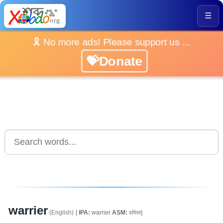
☰
🎗️ No more ads! Please support us ...
💝Donate
warrier
(English)
[
IPA:
warrier
ASM:
ৱাৰিয়ৰ]