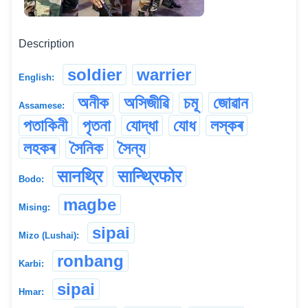
Description
soldier
warrier
English:
অনীক
অসিজীৱি
চমূ
জোৱান
Assamese:
পতাকিনী
পৃতনা
যোদ্ধা
যোধ
লস্কৰ
লহকৰ
সৈনিক
সৈন্য
सानथ्रि
सान्थ्रिफोर
Bodo:
magbe
Mising:
sipai
Mizo (Lushai):
ronbang
Karbi:
sipai
Hmar: