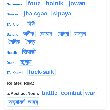
fouz
hoinik
jowan
Nagamese:
jba sgao
sipaya
Dimasa:
ছিউ
TAI-Ahom:
অনীক
জোয়ান
যোদ্ধা
লস্কর
Bangla:
সৈনিক
সৈন্য
सिपाही
Nepali:
চ্চুজুয়া
Deori:
lock-saik
TAI-Khamti:
Related Idea:
battle
combat
war
a. Abstract Noun:
অভ্যামৰ্দ
আহব্
...