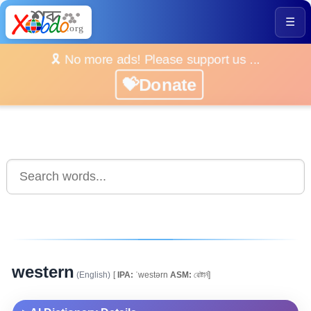
☰
🎗️ No more ads! Please support us ...
💝Donate
western
(English)
[
IPA:
ˈwestərn
ASM:
ৱেষ্টাৰ্ন]