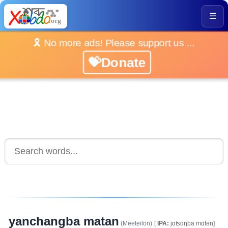
☰
🎗️ No more ads! Please support us ...
💝Donate
yanchangba matan
(Meeteilon)
[
IPA:
jɑʦɑŋba mɑtən]