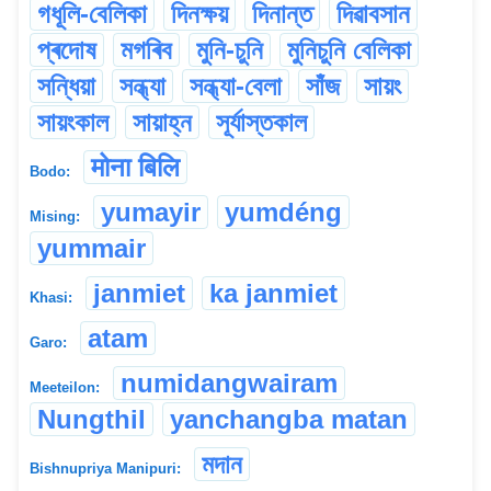
গধূলি-বেলিকা
দিনক্ষয়
দিনান্ত
দিৱাবসান
প্ৰদোষ
মগৰিব
মুনি-চুনি
মুনিচুনি বেলিকা
সন্ধিয়া
সন্ধ্যা
সন্ধ্যা-বেলা
সাঁজ
সায়ং
সায়ংকাল
সায়াহ্ন
সূৰ্যাস্তকাল
मोना बिलि
Bodo:
yumayir
yumdéng
Mising:
yummair
janmiet
ka janmiet
Khasi:
atam
Garo:
numidangwairam
Meeteilon:
Nungthil
yanchangba matan
মদান
Bishnupriya Manipuri: