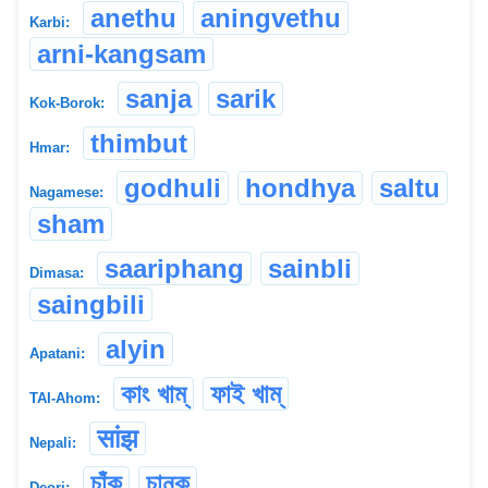
anethu
aningvethu
Karbi:
arni-kangsam
sanja
sarik
Kok-Borok:
thimbut
Hmar:
godhuli
hondhya
saltu
Nagamese:
sham
saariphang
sainbli
Dimasa:
saingbili
alyin
Apatani:
কাং খাম্
ফাই খাম্
TAI-Ahom:
सांझ
Nepali:
চাঁকু
চানকু
Deori: