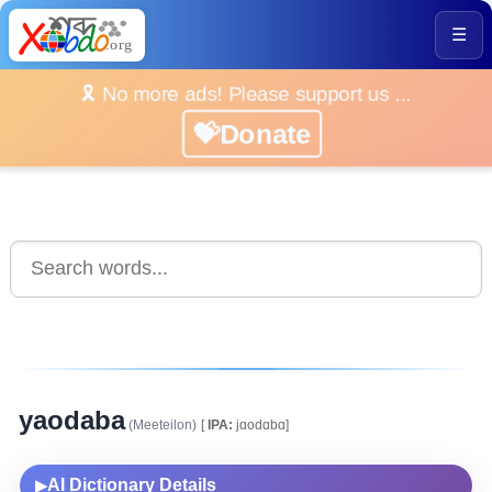
☰
🎗️ No more ads! Please support us ...
💝Donate
yaodaba
(Meeteilon)
[
IPA:
jɑodɑbɑ]
AI Dictionary Details
▶