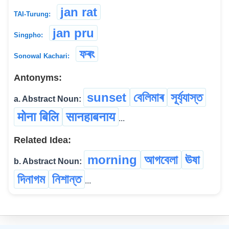
jan rat
TAI-Turung:
jan pru
Singpho:
ফৰং
Sonowal Kachari:
Antonyms:
sunset
বেলিমাৰ
সূৰ্য্যাস্ত
a. Abstract Noun:
मोना बिलि
सानहाबनाय
...
Related Idea:
morning
আগবেলা
ঊষা
b. Abstract Noun:
দিনাগম
নিশান্ত
...