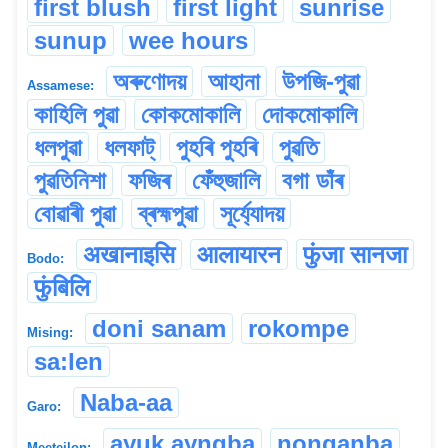
first blush
first light
sunrise
sunup
wee hours
অৰুণোদয়
আহানা
উপজি-পুৱা
Assamese:
কাহিলি পুৱা
কোকমোকালি
দোকমোকালি
ধলপুৱা
ধলফাট্
পুহৰি পুহৰি
পুৱতি
পুৱতিনিশা
ফজিৰ
ফেঁহুজালি
বগা ডাঁৰ
বোৱাৰী পুৱা
ব্ৰহ্মপুৱা
সূৰ্য্যোদয়
अखानाइसि
आलायारन
फुंजा सानजा
Bodo:
फुंबिलि
doni sanam
rokompe
Mising:
sa:len
Naba-aa
Garo:
ayuk ayngba
nonganba
Meeteilon: