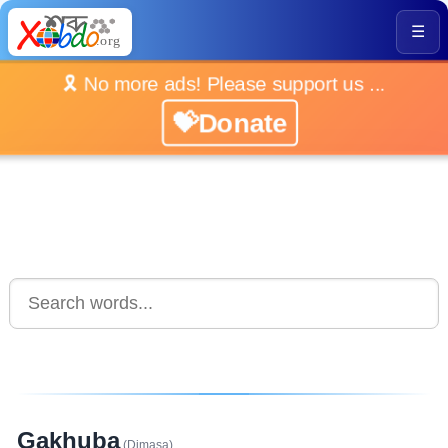
☰
🎗️ No more ads! Please support us ...
💝Donate
Gakhuba
(Dimasa)