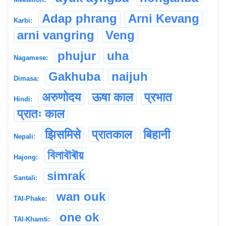
Adap phrang
Arni Kevang
Karbi:
arni vangring
Veng
phujur
uha
Nagamese:
Gakhuba
naijuh
Dimasa:
अरुणोदय
ऊषा काल
प्रभात
Hindi:
प्रातः काल
झिसमिसे
प्रातकाल
बिहानी
Nepali:
বিলাবৗৰৗয়
Hajong:
simraḱ
Santali:
wan ouk
TAI-Phake:
one ok
TAI-Khamti: